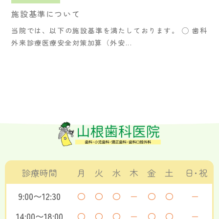
施設基準について
当院では、以下の施設基準を満たしております。 ◯ 歯科
外来診療医療安全対策加算（外安...
診療時間
月
火
水
木
金
土
日・祝
9:00〜12:30
〇
〇
〇
ー
〇
〇
ー
14:00〜18:00
〇
〇
〇
ー
〇
〇
ー